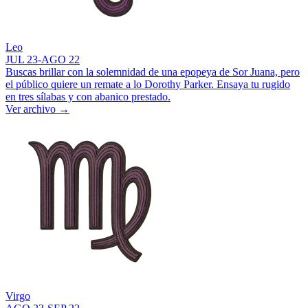
Leo
JUL 23-AGO 22
Buscas brillar con la solemnidad de una epopeya de Sor Juana, pero
el público quiere un remate a lo Dorothy Parker. Ensaya tu rugido
en tres sílabas y con abanico prestado.
Ver archivo
→
Virgo