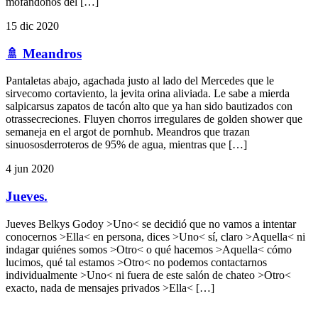
mofándonos del […]
15 dic 2020
🚿 Meandros
Pantaletas abajo, agachada justo al lado del Mercedes que le
sirvecomo cortaviento, la jevita orina aliviada. Le sabe a mierda
salpicarsus zapatos de tacón alto que ya han sido bautizados con
otrassecreciones. Fluyen chorros irregulares de golden shower que
semaneja en el argot de pornhub. Meandros que trazan
sinuososderroteros de 95% de agua, mientras que […]
4 jun 2020
Jueves.
Jueves Belkys Godoy >Uno< se decidió que no vamos a intentar
conocernos >Ella< en persona, dices >Uno< sí, claro >Aquella< ni
indagar quiénes somos >Otro< o qué hacemos >Aquella< cómo
lucimos, qué tal estamos >Otro< no podemos contactarnos
individualmente >Uno< ni fuera de este salón de chateo >Otro<
exacto, nada de mensajes privados >Ella< […]