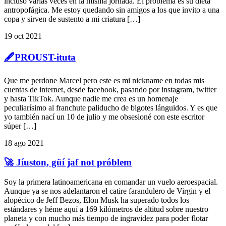
incluso varias veces en la misma jornada. El problema es su dieta
antropofágica. Me estoy quedando sin amigos a los que invito a una
copa y sirven de sustento a mi criatura […]
19 oct 2021
🖋️PROUST-ituta
Que me perdone Marcel pero este es mi nickname en todas mis
cuentas de internet, desde facebook, pasando por instagram, twitter
y hasta TikTok. Aunque nadie me crea es un homenaje
peculiarísimo al franchute paliducho de bigotes lánguidos. Y es que
yo también nací un 10 de julio y me obsesioné con este escritor
súper […]
18 ago 2021
🚀 Jíuston, güí jaf not próblem
Soy la primera latinoamericana en comandar un vuelo aeroespacial.
Aunque ya se nos adelantaron el catire farandulero de Virgin y el
alopécico de Jeff Bezos, Elon Musk ha superado todos los
estándares y héme aquí a 169 kilómetros de altitud sobre nuestro
planeta y con mucho más tiempo de ingravidez para poder flotar