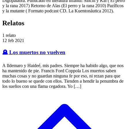
Digopalabra. Publicado en literatura infantil: Sinchi y Kai ( El perro
y la rana 2017) Retorno de Alas (El perro y la rana 2010) Pazíficos
y la mutante ( Formato podcast CD. La Kuentonáutica 2012).
Relatos
1
relato
12 feb 2021
🪦 Los muertos no vuelven
A Ildemaro y Haideé, mis padres. Siempre ha habido algo, que nos
ha mantenido de pie. Francis Ford Coppola Los muertos saben
muchas cosas y no guardan ninguna fe por eso, ni rezan para que
todo lo bueno se quede con ellos. Tienden a hendir la penumbra de
los sueños con una flama cegadora. Yo […]