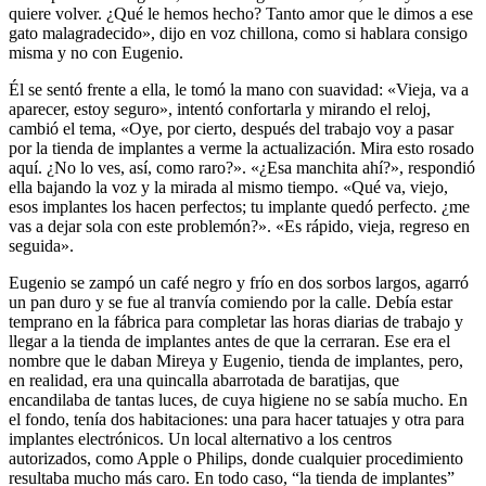
quiere volver. ¿Qué le hemos hecho? Tanto amor que le dimos a ese
gato malagradecido», dijo en voz chillona, como si hablara consigo
misma y no con Eugenio.
Él se sentó frente a ella, le tomó la mano con suavidad: «Vieja, va a
aparecer, estoy seguro», intentó confortarla y mirando el reloj,
cambió el tema, «Oye, por cierto, después del trabajo voy a pasar
por la tienda de implantes a verme la actualización. Mira esto rosado
aquí. ¿No lo ves, así, como raro?». «¿Esa manchita ahí?», respondió
ella bajando la voz y la mirada al mismo tiempo. «Qué va, viejo,
esos implantes los hacen perfectos; tu implante quedó perfecto. ¿me
vas a dejar sola con este problemón?». «Es rápido, vieja, regreso en
seguida».
Eugenio se zampó un café negro y frío en dos sorbos largos, agarró
un pan duro y se fue al tranvía comiendo por la calle. Debía estar
temprano en la fábrica para completar las horas diarias de trabajo y
llegar a la tienda de implantes antes de que la cerraran. Ese era el
nombre que le daban Mireya y Eugenio, tienda de implantes, pero,
en realidad, era una quincalla abarrotada de baratijas, que
encandilaba de tantas luces, de cuya higiene no se sabía mucho. En
el fondo, tenía dos habitaciones: una para hacer tatuajes y otra para
implantes electrónicos. Un local alternativo a los centros
autorizados, como Apple o Philips, donde cualquier procedimiento
resultaba mucho más caro. En todo caso, “la tienda de implantes”