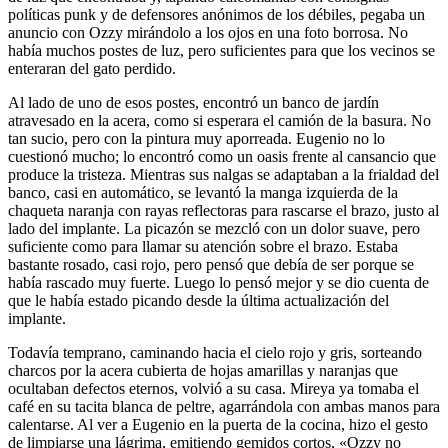
políticas punk y de defensores anónimos de los débiles, pegaba un
anuncio con Ozzy mirándolo a los ojos en una foto borrosa. No
había muchos postes de luz, pero suficientes para que los vecinos se
enteraran del gato perdido.
Al lado de uno de esos postes, encontró un banco de jardín
atravesado en la acera, como si esperara el camión de la basura. No
tan sucio, pero con la pintura muy aporreada. Eugenio no lo
cuestionó mucho; lo encontró como un oasis frente al cansancio que
produce la tristeza. Mientras sus nalgas se adaptaban a la frialdad del
banco, casi en automático, se levantó la manga izquierda de la
chaqueta naranja con rayas reflectoras para rascarse el brazo, justo al
lado del implante. La picazón se mezcló con un dolor suave, pero
suficiente como para llamar su atención sobre el brazo. Estaba
bastante rosado, casi rojo, pero pensó que debía de ser porque se
había rascado muy fuerte. Luego lo pensó mejor y se dio cuenta de
que le había estado picando desde la última actualización del
implante.
Todavía temprano, caminando hacia el cielo rojo y gris, sorteando
charcos por la acera cubierta de hojas amarillas y naranjas que
ocultaban defectos eternos, volvió a su casa. Mireya ya tomaba el
café en su tacita blanca de peltre, agarrándola con ambas manos para
calentarse. Al ver a Eugenio en la puerta de la cocina, hizo el gesto
de limpiarse una lágrima, emitiendo gemidos cortos, «Ozzy no