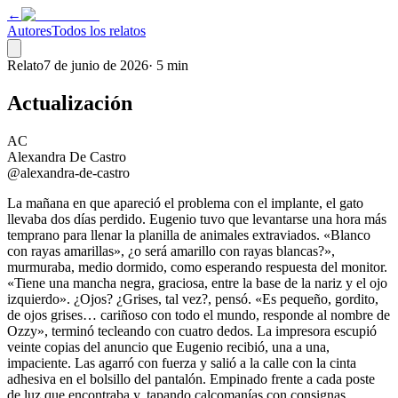
←
Autores
Todos los relatos
Relato
7 de junio de 2026
·
5 min
Actualización
AC
Alexandra De Castro
@alexandra-de-castro
La mañana en que apareció el problema con el implante, el gato
llevaba dos días perdido. Eugenio tuvo que levantarse una hora más
temprano para llenar la planilla de animales extraviados. «Blanco
con rayas amarillas», ¿o será amarillo con rayas blancas?»,
murmuraba, medio dormido, como esperando respuesta del monitor.
«Tiene una mancha negra, graciosa, entre la base de la nariz y el ojo
izquierdo». ¿Ojos? ¿Grises, tal vez?, pensó. «Es pequeño, gordito,
de ojos grises… cariñoso con todo el mundo, responde al nombre de
Ozzy», terminó tecleando con cuatro dedos. La impresora escupió
veinte copias del anuncio que Eugenio recibió, una a una,
impaciente. Las agarró con fuerza y salió a la calle con la cinta
adhesiva en el bolsillo del pantalón. Empinado frente a cada poste
de luz que encontraba y, tapando calcomanías con consignas