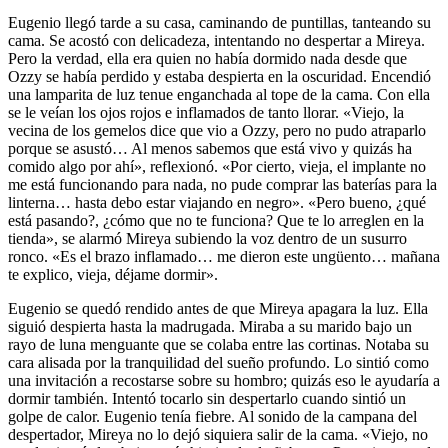
Eugenio llegó tarde a su casa, caminando de puntillas, tanteando su
cama. Se acostó con delicadeza, intentando no despertar a Mireya.
Pero la verdad, ella era quien no había dormido nada desde que
Ozzy se había perdido y estaba despierta en la oscuridad. Encendió
una lamparita de luz tenue enganchada al tope de la cama. Con ella
se le veían los ojos rojos e inflamados de tanto llorar. «Viejo, la
vecina de los gemelos dice que vio a Ozzy, pero no pudo atraparlo
porque se asustó… Al menos sabemos que está vivo y quizás ha
comido algo por ahí», reflexionó. «Por cierto, vieja, el implante no
me está funcionando para nada, no pude comprar las baterías para la
linterna… hasta debo estar viajando en negro». «Pero bueno, ¿qué
está pasando?, ¿cómo que no te funciona? Que te lo arreglen en la
tienda», se alarmó Mireya subiendo la voz dentro de un susurro
ronco. «Es el brazo inflamado… me dieron este ungüento… mañana
te explico, vieja, déjame dormir».
Eugenio se quedó rendido antes de que Mireya apagara la luz. Ella
siguió despierta hasta la madrugada. Miraba a su marido bajo un
rayo de luna menguante que se colaba entre las cortinas. Notaba su
cara alisada por la tranquilidad del sueño profundo. Lo sintió como
una invitación a recostarse sobre su hombro; quizás eso le ayudaría a
dormir también. Intentó tocarlo sin despertarlo cuando sintió un
golpe de calor. Eugenio tenía fiebre. Al sonido de la campana del
despertador, Mireya no lo dejó siquiera salir de la cama. «Viejo, no