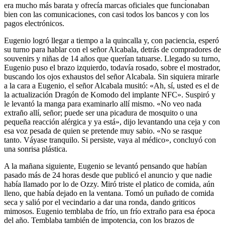
era mucho más barata y ofrecía marcas oficiales que funcionaban
bien con las comunicaciones, con casi todos los bancos y con los
pagos electrónicos.
Eugenio logró llegar a tiempo a la quincalla y, con paciencia, esperó
su turno para hablar con el señor Alcabala, detrás de compradores de
souvenirs y niñas de 14 años que querían tatuarse. Llegado su turno,
Eugenio puso el brazo izquierdo, todavía rosado, sobre el mostrador,
buscando los ojos exhaustos del señor Alcabala. Sin siquiera mirarle
a la cara a Eugenio, el señor Alcabala musitó: «Ah, sí, usted es el de
la actualización Dragón de Komodo del implante NFC». Suspiró y
le levantó la manga para examinarlo allí mismo. «No veo nada
extraño allí, señor; puede ser una picadura de mosquito o una
pequeña reacción alérgica y ya está», dijo levantando una ceja y con
esa voz pesada de quien se pretende muy sabio. «No se rasque
tanto. Váyase tranquilo. Si persiste, vaya al médico», concluyó con
una sonrisa plástica.
A la mañana siguiente, Eugenio se levantó pensando que habían
pasado más de 24 horas desde que publicó el anuncio y que nadie
había llamado por lo de Ozzy. Miró triste el platico de comida, aún
lleno, que había dejado en la ventana. Tomó un puñado de comida
seca y salió por el vecindario a dar una ronda, dando griticos
mimosos. Eugenio temblaba de frío, un frío extraño para esa época
del año. Temblaba también de impotencia, con los brazos de