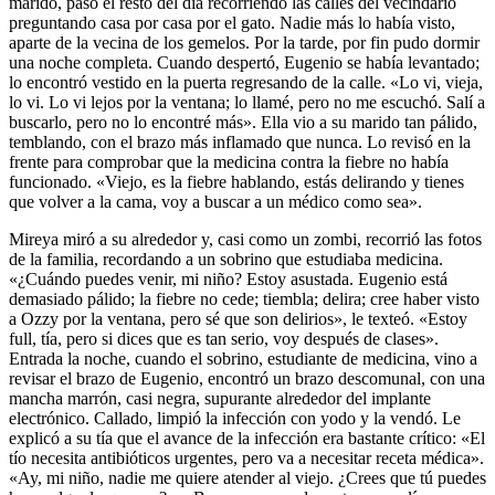
marido, pasó el resto del día recorriendo las calles del vecindario
preguntando casa por casa por el gato. Nadie más lo había visto,
aparte de la vecina de los gemelos. Por la tarde, por fin pudo dormir
una noche completa. Cuando despertó, Eugenio se había levantado;
lo encontró vestido en la puerta regresando de la calle. «Lo vi, vieja,
lo vi. Lo vi lejos por la ventana; lo llamé, pero no me escuchó. Salí a
buscarlo, pero no lo encontré más». Ella vio a su marido tan pálido,
temblando, con el brazo más inflamado que nunca. Lo revisó en la
frente para comprobar que la medicina contra la fiebre no había
funcionado. «Viejo, es la fiebre hablando, estás delirando y tienes
que volver a la cama, voy a buscar a un médico como sea».
Mireya miró a su alrededor y, casi como un zombi, recorrió las fotos
de la familia, recordando a un sobrino que estudiaba medicina.
«¿Cuándo puedes venir, mi niño? Estoy asustada. Eugenio está
demasiado pálido; la fiebre no cede; tiembla; delira; cree haber visto
a Ozzy por la ventana, pero sé que son delirios», le texteó. «Estoy
full, tía, pero si dices que es tan serio, voy después de clases».
Entrada la noche, cuando el sobrino, estudiante de medicina, vino a
revisar el brazo de Eugenio, encontró un brazo descomunal, con una
mancha marrón, casi negra, supurante alrededor del implante
electrónico. Callado, limpió la infección con yodo y la vendó. Le
explicó a su tía que el avance de la infección era bastante crítico: «El
tío necesita antibióticos urgentes, pero va a necesitar receta médica».
«Ay, mi niño, nadie me quiere atender al viejo. ¿Crees que tú puedes