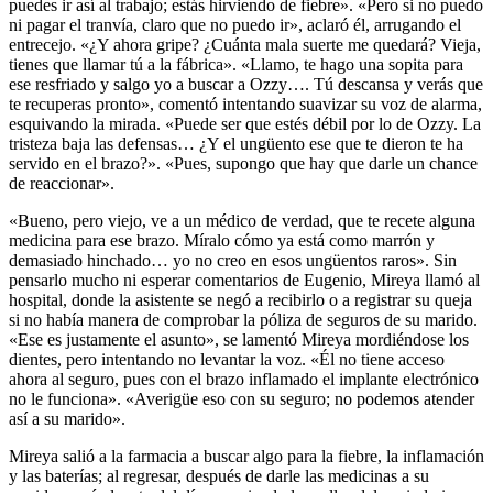
puedes ir así al trabajo; estás hirviendo de fiebre». «Pero si no puedo
ni pagar el tranvía, claro que no puedo ir», aclaró él, arrugando el
entrecejo. «¿Y ahora gripe? ¿Cuánta mala suerte me quedará? Vieja,
tienes que llamar tú a la fábrica». «Llamo, te hago una sopita para
ese resfriado y salgo yo a buscar a Ozzy…. Tú descansa y verás que
te recuperas pronto», comentó intentando suavizar su voz de alarma,
esquivando la mirada. «Puede ser que estés débil por lo de Ozzy. La
tristeza baja las defensas… ¿Y el ungüento ese que te dieron te ha
servido en el brazo?». «Pues, supongo que hay que darle un chance
de reaccionar».
«Bueno, pero viejo, ve a un médico de verdad, que te recete alguna
medicina para ese brazo. Míralo cómo ya está como marrón y
demasiado hinchado… yo no creo en esos ungüentos raros». Sin
pensarlo mucho ni esperar comentarios de Eugenio, Mireya llamó al
hospital, donde la asistente se negó a recibirlo o a registrar su queja
si no había manera de comprobar la póliza de seguros de su marido.
«Ese es justamente el asunto», se lamentó Mireya mordiéndose los
dientes, pero intentando no levantar la voz. «Él no tiene acceso
ahora al seguro, pues con el brazo inflamado el implante electrónico
no le funciona». «Averigüe eso con su seguro; no podemos atender
así a su marido».
Mireya salió a la farmacia a buscar algo para la fiebre, la inflamación
y las baterías; al regresar, después de darle las medicinas a su