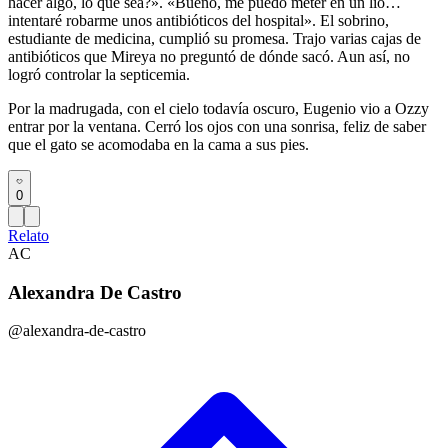
hacer algo, lo que sea?». «Bueno, me puedo meter en un lío…
intentaré robarme unos antibióticos del hospital». El sobrino,
estudiante de medicina, cumplió su promesa. Trajo varias cajas de
antibióticos que Mireya no preguntó de dónde sacó. Aun así, no
logró controlar la septicemia.
Por la madrugada, con el cielo todavía oscuro, Eugenio vio a Ozzy
entrar por la ventana. Cerró los ojos con una sonrisa, feliz de saber
que el gato se acomodaba en la cama a sus pies.
0
Relato
AC
Alexandra De Castro
@alexandra-de-castro