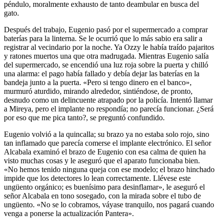
péndulo, moralmente exhausto de tanto deambular en busca del
gato.
Después del trabajo, Eugenio pasó por el supermercado a comprar
baterías para la linterna. Se le ocurrió que lo más sabio era salir a
registrar al vecindario por la noche. Ya Ozzy le había traído pajaritos
y ratones muertos una que otra madrugada. Mientras Eugenio salía
del supermercado, se encendió una luz roja sobre la puerta y chilló
una alarma: el pago había fallado y debía dejar las baterías en la
bandeja junto a la puerta. «Pero si tengo dinero en el banco»,
murmuró aturdido, mirando alrededor, sintiéndose, de pronto,
desnudo como un delincuente atrapado por la policía. Intentó llamar
a Mireya, pero el implante no respondía; no parecía funcionar. ¿Será
por eso que me pica tanto?, se preguntó confundido.
Eugenio volvió a la quincalla; su brazo ya no estaba solo rojo, sino
tan inflamado que parecía comerse el implante electrónico. El señor
Alcabala examinó el brazo de Eugenio con esa calma de quien ha
visto muchas cosas y le aseguró que el aparato funcionaba bien.
«No hemos tenido ninguna queja con ese modelo; el brazo hinchado
impide que los detectores lo lean correctamente. Llévese este
ungüento orgánico; es buenísimo para desinflamar», le aseguró el
señor Alcabala en tono sosegado, con la mirada sobre el tubo de
ungüento. «No se lo cobramos, váyase tranquilo, nos pagará cuando
venga a ponerse la actualización Pantera».