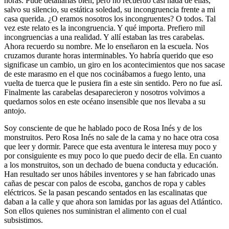
horas. Pude detallarlas bien, pero no recuerdo casi nada de ellas,
salvo su silencio, su estática soledad, su incongruencia frente a mi
casa querida. ¿O eramos nosotros los incongruentes? O todos. Tal
vez este relato es la incongruencia. Y qué importa. Prefiero mil
incongruencias a una realidad. Y allí estaban las tres carabelas.
Ahora recuerdo su nombre. Me lo enseñaron en la escuela. Nos
cruzamos durante horas interminables. Yo habría querido que eso
significase un cambio, un giro en los acontecimientos que nos sacase
de este marasmo en el que nos cocinábamos a fuego lento, una
vuelta de tuerca que le pusiera fin a este sin sentido. Pero no fue así.
Finalmente las carabelas desaparecieron y nosotros volvimos a
quedarnos solos en este océano insensible que nos llevaba a su
antojo.
Soy consciente de que he hablado poco de Rosa Inés y de los
monstruitos. Pero Rosa Inés no sale de la cama y no hace otra cosa
que leer y dormir. Parece que esta aventura le interesa muy poco y
por consiguiente es muy poco lo que puedo decir de ella. En cuanto
a los monstruitos, son un dechado de buena conducta y educación.
Han resultado ser unos hábiles inventores y se han fabricado unas
cañas de pescar con palos de escoba, ganchos de ropa y cables
eléctricos. Se la pasan pescando sentados en las escalinatas que
daban a la calle y que ahora son lamidas por las aguas del Atlántico.
Son ellos quienes nos suministran el alimento con el cual
subsistimos.