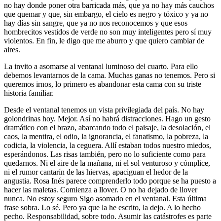
no hay donde poner otra barricada más, que ya no hay más cauchos
que quemar y que, sin embargo, el cielo es negro y tóxico y ya no
hay días sin sangre, que ya no nos reconocemos y que esos
hombrecitos vestidos de verde no son muy inteligentes pero sí muy
violentos. En fin, le digo que me aburro y que quiero cambiar de
aires.
La invito a asomarse al ventanal luminoso del cuarto. Para ello
debemos levantarnos de la cama. Muchas ganas no tenemos. Pero si
queremos irnos, lo primero es abandonar esta cama con su triste
historia familiar.
Desde el ventanal tenemos un vista privilegiada del país. No hay
golondrinas hoy. Mejor. Así no habrá distracciones. Hago un gesto
dramático con el brazo, abarcando todo el paisaje, la desolación, el
caos, la mentira, el odio, la ignorancia, el fanatismo, la pobreza, la
codicia, la violencia, la ceguera. Allí estaban todos nuestro miedos,
esperándonos. Las risas también, pero no lo suficiente como para
quedarnos. Ni el aire de la mañana, ni el sol venturoso y cómplice,
ni el rumor cantarín de las hiervas, apaciguan el hedor de la
angustia. Rosa Inés parece comprenderlo todo porque se ha puesto a
hacer las maletas. Comienza a llover. O no ha dejado de llover
nunca. No estoy seguro Sigo asomado en el ventanal. Esta última
frase sobra. Lo sé. Pero ya que la he escrito, la dejo. A lo hecho
pecho. Responsabilidad, sobre todo. Asumir las catástrofes es parte