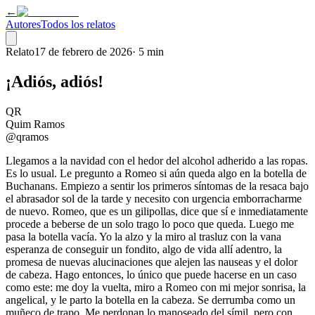
←
Autores
Todos los relatos
Relato
17 de febrero de 2026
·
5 min
¡Adiós, adiós!
QR
Quim Ramos
@qramos
Llegamos a la navidad con el hedor del alcohol adherido a las ropas.
Es lo usual. Le pregunto a Romeo si aún queda algo en la botella de
Buchanans. Empiezo a sentir los primeros síntomas de la resaca bajo
el abrasador sol de la tarde y necesito con urgencia emborracharme
de nuevo. Romeo, que es un gilipollas, dice que sí e inmediatamente
procede a beberse de un solo trago lo poco que queda. Luego me
pasa la botella vacía. Yo la alzo y la miro al trasluz con la vana
esperanza de conseguir un fondito, algo de vida allí adentro, la
promesa de nuevas alucinaciones que alejen las nauseas y el dolor
de cabeza. Hago entonces, lo único que puede hacerse en un caso
como este: me doy la vuelta, miro a Romeo con mi mejor sonrisa, la
angelical, y le parto la botella en la cabeza. Se derrumba como un
muñeco de trapo. Me perdonan lo manoseado del símil, pero con