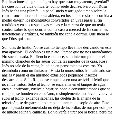
En situaciones de gran peligro hay que estar muy atento, ¿verdad?
Es cuestión de vida o muerte, como suele decirse. Pero con Rosa
Inés hecha una piltrafa, un papel sucio y arrugado tirado sobre la
cama, roncando con la boca abierta, en los labios restos de comida a
medio digerir, los mosntruitos convertidos en uvas pasas al fin
rendidos y en sus respectivas camas y la certeza de que no tenía
control sobre lo que ocurría con la casa a merced de las corrientes
traicioneras y erráticas, yo también me eché a dormir. Que fuera lo
que Dios quisiera.
Son días de hastío. No sé cuánto tiempo llevamos derivando en este
mar apacible. El océano es un plato. Parece que no nos moviéramos.
No sucede nada. El silencio estremece, solo interrumpido por el
mínimo chapoteo de las aguas contra las paredes de la casa. Rosa
Inés no sale de la cama, hundida en pensamientos oscuros. Yo
deambulo como un fantasma. Hasta lo monstruitos han calmado sus
ansias y pasan el día mirando extasiados pequeños insectos
descarriados. Solo Romeo se empecina en una actividad febril que
no rinde frutos. Sube al techo, se encarama en el tanque de agua,
otea el horizonte, vuelve a bajar, se pone a construir timones que se
rompen, se hunden en el océano, o simplemente, no sirven, vuelve a
subir al techo, extiende sábanas, las cuelga de la antena de la
televisión, se desgarran, no atrapan nunca ni un soplo de aire. Este
gordo pesado metomentodo no deja de incordiar, de romper esta paz
de muerte salina y calurosa. Lo volvería a tirar por la borda, pero me