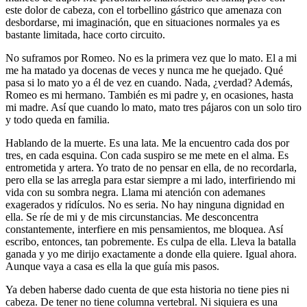
este dolor de cabeza, con el torbellino gástrico que amenaza con
desbordarse, mi imaginación, que en situaciones normales ya es
bastante limitada, hace corto circuito.
No suframos por Romeo. No es la primera vez que lo mato. El a mi
me ha matado ya docenas de veces y nunca me he quejado. Qué
pasa si lo mato yo a él de vez en cuando. Nada, ¿verdad? Además,
Romeo es mi hermano. También es mi padre y, en ocasiones, hasta
mi madre. Así que cuando lo mato, mato tres pájaros con un solo tiro
y todo queda en familia.
Hablando de la muerte. Es una lata. Me la encuentro cada dos por
tres, en cada esquina. Con cada suspiro se me mete en el alma. Es
entrometida y artera. Yo trato de no pensar en ella, de no recordarla,
pero ella se las arregla para estar siempre a mi lado, interfiriendo mi
vida con su sombra negra. Llama mi atención con ademanes
exagerados y ridículos. No es seria. No hay ninguna dignidad en
ella. Se ríe de mi y de mis circunstancias. Me desconcentra
constantemente, interfiere en mis pensamientos, me bloquea. Así
escribo, entonces, tan pobremente. Es culpa de ella. Lleva la batalla
ganada y yo me dirijo exactamente a donde ella quiere. Igual ahora.
Aunque vaya a casa es ella la que guía mis pasos.
Ya deben haberse dado cuenta de que esta historia no tiene pies ni
cabeza. De tener no tiene columna vertebral. Ni siquiera es una