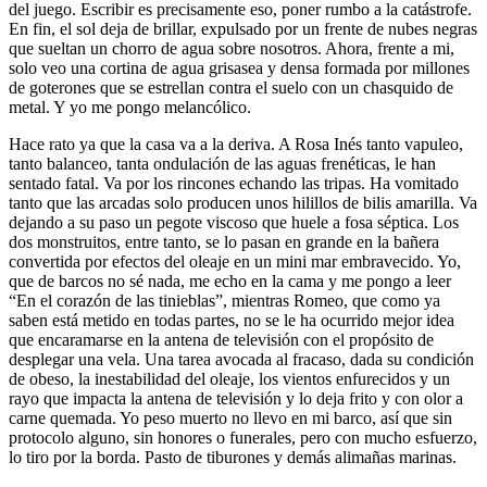
del juego. Escribir es precisamente eso, poner rumbo a la catástrofe.
En fin, el sol deja de brillar, expulsado por un frente de nubes negras
que sueltan un chorro de agua sobre nosotros. Ahora, frente a mi,
solo veo una cortina de agua grisasea y densa formada por millones
de goterones que se estrellan contra el suelo con un chasquido de
metal. Y yo me pongo melancólico.
Hace rato ya que la casa va a la deriva. A Rosa Inés tanto vapuleo,
tanto balanceo, tanta ondulación de las aguas frenéticas, le han
sentado fatal. Va por los rincones echando las tripas. Ha vomitado
tanto que las arcadas solo producen unos hilillos de bilis amarilla. Va
dejando a su paso un pegote viscoso que huele a fosa séptica. Los
dos monstruitos, entre tanto, se lo pasan en grande en la bañera
convertida por efectos del oleaje en un mini mar embravecido. Yo,
que de barcos no sé nada, me echo en la cama y me pongo a leer
“En el corazón de las tinieblas”, mientras Romeo, que como ya
saben está metido en todas partes, no se le ha ocurrido mejor idea
que encaramarse en la antena de televisión con el propósito de
desplegar una vela. Una tarea avocada al fracaso, dada su condición
de obeso, la inestabilidad del oleaje, los vientos enfurecidos y un
rayo que impacta la antena de televisión y lo deja frito y con olor a
carne quemada. Yo peso muerto no llevo en mi barco, así que sin
protocolo alguno, sin honores o funerales, pero con mucho esfuerzo,
lo tiro por la borda. Pasto de tiburones y demás alimañas marinas.