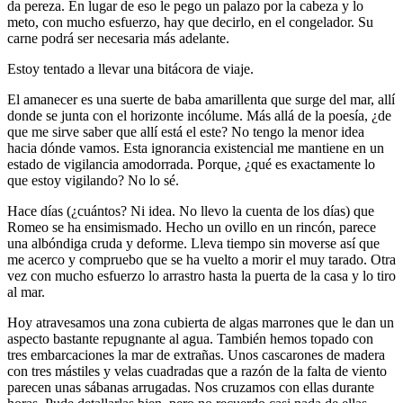
da pereza. En lugar de eso le pego un palazo por la cabeza y lo
meto, con mucho esfuerzo, hay que decirlo, en el congelador. Su
carne podrá ser necesaria más adelante.
Estoy tentado a llevar una bitácora de viaje.
El amanecer es una suerte de baba amarillenta que surge del mar, allí
donde se junta con el horizonte incólume. Más allá de la poesía, ¿de
que me sirve saber que allí está el este? No tengo la menor idea
hacia dónde vamos. Esta ignorancia existencial me mantiene en un
estado de vigilancia amodorrada. Porque, ¿qué es exactamente lo
que estoy vigilando? No lo sé.
Hace días (¿cuántos? Ni idea. No llevo la cuenta de los días) que
Romeo se ha ensimismado. Hecho un ovillo en un rincón, parece
una albóndiga cruda y deforme. Lleva tiempo sin moverse así que
me acerco y compruebo que se ha vuelto a morir el muy tarado. Otra
vez con mucho esfuerzo lo arrastro hasta la puerta de la casa y lo tiro
al mar.
Hoy atravesamos una zona cubierta de algas marrones que le dan un
aspecto bastante repugnante al agua. También hemos topado con
tres embarcaciones la mar de extrañas. Unos cascarones de madera
con tres mástiles y velas cuadradas que a razón de la falta de viento
parecen unas sábanas arrugadas. Nos cruzamos con ellas durante