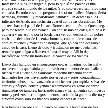
fantástico o si es una tragedia, pero lo que sí me parece es una
entrada épica al mundo de los mitos. Y yo solo espero salir vivo para
contarla. En todo caso, me pregunto si será una ballena blanca. Sería
hermoso, sublime... y escalofriante, también. Un descenso a los
infiernos de Ahab, una lucha sin cuartel contra las obsesiones. Me
apetece hacer el papel de Ismael. Romeo será un pésimo Queequeg,
pero me tendré que conformar. Con entusiasmo de colegial subo a la
cubierta y me asomo por la borda para ver con desilusión un pobre
cachalote del color de la ceniza húmeda, cubierto de costras de
corales muertos y manchas de hongos, que golpea con desgano el
casco de la casa. Lleno de odio y frustración no me queda más
remedio que colgar a Romeo del mástil mayor. Allí lo dejo
meciéndose como un fardo inútil al vaivén de los vientos.
Llevo días hundido en ensoñaciones épicas, imaginando las mil y
una aventuras que habría podido vivir en el interior de una ballena
blanca cual Luciano de Samosata moderno luchando contra
habitantes hostiles, navegando ríos espesos y rojos, conquistando
territorios inhóspitos, avanzando a machetazos por tupidas selvas de
cerdas y pólipos, construyendo asentamientos en zonas de carne
granuladas de tumores, fabricando armas y herramientas con huesos
rotos y pedazos de cartílagos muertos, haciendo la guerra a diestra y
siniestra como solo los machos somos capaces de hacer.
Nos hemos cruzado con un barco ballenero. Llevan más de tres