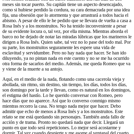
meses sin tocar puerto. Su capitán tiene un aspecto desencajado,
como si hubiese perdido la cordura, su cara demacrada por una idea
fija, una obsesión que lo atormenta y que arrastrará a todos hacia el
abismo. A pesar de ello le he pedido que se llevara de vuelta a casa a
Rosa Inés y a los monstruitos. No ha tenido inconveniente a pesar
de su evidente locura o, tal vez, por ella misma. Mientras aborda el
barco no he dejado de notar las miradas lúbricas que los marineros le
dirigen a Rosa Inés. Quien sabe, tal vez no lo pase del todo mal. Por
su parte, los monstruitos seguramente les espere una vida de
esclavitud y servidumbre. Pero no hay nada que hacer. Se han ido
diluyendo, ya no pintan nada en este cuento y no se me ha ocurrido
otra forma de sacarlos del medio. Además, me queda Romeo que va
y viene de la muerte a su antojo.
Aquí, en el medio de la nada, flotando como una cacerola vieja y
abollada, sin ritmo, sin destino, sin tiempo, los días, todos los días,
son domingo por la tarde y llevan, como es natural en los domingos,
el estigma del hastío. Lo he querido conversar con Romeo, pero
hace días que no aparece. Así que lo converso conmigo mismo
mientras recorro la casa. No tengo nada mejor que hacer. Debo
admitir que echo de menos a Rosa Inés y a los monstruitos. Este
relato se me está quedando sin personajes. También anda fallo de
acción y de trama. Pronto no quedará nada que decir. Llegará un
punto en que todo será repeticiones. Lo mejor será acostarme y
dormir. Tal vez cuando despierte y me asome al ventanal del cuarto