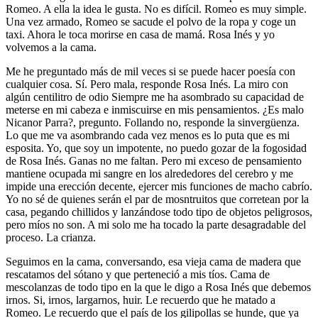
Romeo. A ella la idea le gusta. No es difícil. Romeo es muy simple.
Una vez armado, Romeo se sacude el polvo de la ropa y coge un
taxi. Ahora le toca morirse en casa de mamá. Rosa Inés y yo
volvemos a la cama.
Me he preguntado más de mil veces si se puede hacer poesía con
cualquier cosa. Sí. Pero mala, responde Rosa Inés. La miro con
algún centilitro de odio Siempre me ha asombrado su capacidad de
meterse en mi cabeza e inmiscuirse en mis pensamientos. ¿Es malo
Nicanor Parra?, pregunto. Follando no, responde la sinvergüenza.
Lo que me va asombrando cada vez menos es lo puta que es mi
esposita. Yo, que soy un impotente, no puedo gozar de la fogosidad
de Rosa Inés. Ganas no me faltan. Pero mi exceso de pensamiento
mantiene ocupada mi sangre en los alrededores del cerebro y me
impide una erección decente, ejercer mis funciones de macho cabrío.
Yo no sé de quienes serán el par de mosntruitos que corretean por la
casa, pegando chillidos y lanzándose todo tipo de objetos peligrosos,
pero míos no son. A mi solo me ha tocado la parte desagradable del
proceso. La crianza.
Seguimos en la cama, conversando, esa vieja cama de madera que
rescatamos del sótano y que perteneció a mis tíos. Cama de
mescolanzas de todo tipo en la que le digo a Rosa Inés que debemos
irnos. Si, irnos, largarnos, huir. Le recuerdo que he matado a
Romeo. Le recuerdo que el país de los gilipollas se hunde, que ya