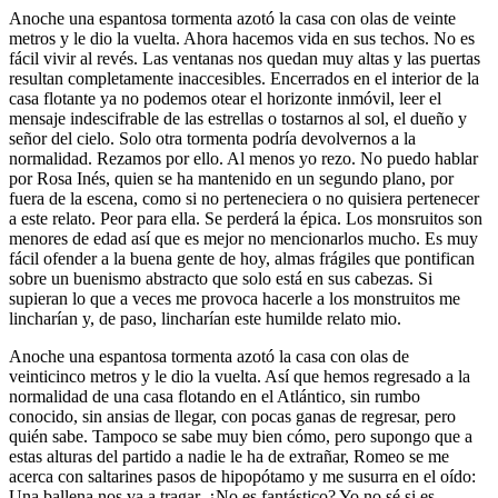
Anoche una espantosa tormenta azotó la casa con olas de veinte
metros y le dio la vuelta. Ahora hacemos vida en sus techos. No es
fácil vivir al revés. Las ventanas nos quedan muy altas y las puertas
resultan completamente inaccesibles. Encerrados en el interior de la
casa flotante ya no podemos otear el horizonte inmóvil, leer el
mensaje indescifrable de las estrellas o tostarnos al sol, el dueño y
señor del cielo. Solo otra tormenta podría devolvernos a la
normalidad. Rezamos por ello. Al menos yo rezo. No puedo hablar
por Rosa Inés, quien se ha mantenido en un segundo plano, por
fuera de la escena, como si no perteneciera o no quisiera pertenecer
a este relato. Peor para ella. Se perderá la épica. Los monsruitos son
menores de edad así que es mejor no mencionarlos mucho. Es muy
fácil ofender a la buena gente de hoy, almas frágiles que pontifican
sobre un buenismo abstracto que solo está en sus cabezas. Si
supieran lo que a veces me provoca hacerle a los monstruitos me
lincharían y, de paso, lincharían este humilde relato mio.
Anoche una espantosa tormenta azotó la casa con olas de
veinticinco metros y le dio la vuelta. Así que hemos regresado a la
normalidad de una casa flotando en el Atlántico, sin rumbo
conocido, sin ansias de llegar, con pocas ganas de regresar, pero
quién sabe. Tampoco se sabe muy bien cómo, pero supongo que a
estas alturas del partido a nadie le ha de extrañar, Romeo se me
acerca con saltarines pasos de hipopótamo y me susurra en el oído:
Una ballena nos va a tragar. ¿No es fantástico? Yo no sé si es