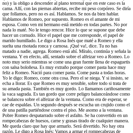
no) y la obligo a descender al plano terrenal que en este caso es la
cama. Allí, con las piernas abiertas, recibe mi peso corpóreo. Se diría
que follamos, pero no es así. Hablamos. Se nos da bien hablar.
Hablamos de Romeo, por supuesto. Romeo es el amante de mi
esposa. Como ven mi hermano está metido en todas partes. No por
nada lo maté. No le tengo rencor. Hice lo que se supone que debe
hacer un cornudo. Hice el papel que me corresponde, el papel de
marido humillado. Le digo a Rosa Inés que maté a Romeo y ella
suelta una risotada ronca y carnosa. ¡Qué va!, dice. Tu no has
matado a nadie, agrega. Romeo está ahí. Míralo, continúa y señala la
ventana. Y en efecto, allí, sentado sobre el alfeizar veo a Romeo. Lo
noto muy serio mientras se come una gran fuente llena de espaguetis
con salsa boloñesa. Es muy extraño porque comer pasta hace muy
feliz a Romeo. Nació para comer pasta. Come pasta a todas horas.
Yo le digo: Romeo, come otra cosa. Pero el se niega. Y si insisto, se
echa a llorar. Es que Romeo es muy sensible, sobre todo si trata de
su amada pasta. También es muy gordo. Lo llamamos cariñosamente
la vaca sagrada. Es tan gordo que corre peligro balanceándose como
se balancea sobre el alfeizar de la ventana. Como era de esperar, se
cae de espaldas. Un segundo después se escucha un crujido como el
de una patilla partiéndose contra el piso. Me asomo a la ventana.
Pobre Romeo despatarrado sobre el asfalto. Se ha convertido en un
rompecabezas de huesos, carne y grasas tirado de cualquier manera.
Me queda claro que hay que armarlo. Será divertido. No hay otra
razón. Le digo a Rosa Inés: Vamos a armar el rompecabezas de