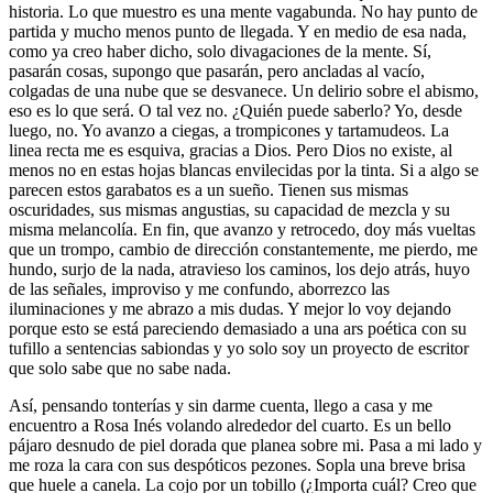
historia. Lo que muestro es una mente vagabunda. No hay punto de
partida y mucho menos punto de llegada. Y en medio de esa nada,
como ya creo haber dicho, solo divagaciones de la mente. Sí,
pasarán cosas, supongo que pasarán, pero ancladas al vacío,
colgadas de una nube que se desvanece. Un delirio sobre el abismo,
eso es lo que será. O tal vez no. ¿Quién puede saberlo? Yo, desde
luego, no. Yo avanzo a ciegas, a trompicones y tartamudeos. La
linea recta me es esquiva, gracias a Dios. Pero Dios no existe, al
menos no en estas hojas blancas envilecidas por la tinta. Si a algo se
parecen estos garabatos es a un sueño. Tienen sus mismas
oscuridades, sus mismas angustias, su capacidad de mezcla y su
misma melancolía. En fin, que avanzo y retrocedo, doy más vueltas
que un trompo, cambio de dirección constantemente, me pierdo, me
hundo, surjo de la nada, atravieso los caminos, los dejo atrás, huyo
de las señales, improviso y me confundo, aborrezco las
iluminaciones y me abrazo a mis dudas. Y mejor lo voy dejando
porque esto se está pareciendo demasiado a una ars poética con su
tufillo a sentencias sabiondas y yo solo soy un proyecto de escritor
que solo sabe que no sabe nada.
Así, pensando tonterías y sin darme cuenta, llego a casa y me
encuentro a Rosa Inés volando alrededor del cuarto. Es un bello
pájaro desnudo de piel dorada que planea sobre mi. Pasa a mi lado y
me roza la cara con sus despóticos pezones. Sopla una breve brisa
que huele a canela. La cojo por un tobillo (¿Importa cuál? Creo que