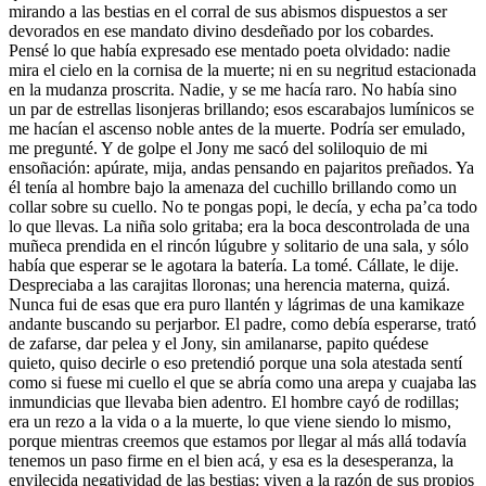
mirando a las bestias en el corral de sus abismos dispuestos a ser
devorados en ese mandato divino desdeñado por los cobardes.
Pensé lo que había expresado ese mentado poeta olvidado: nadie
mira el cielo en la cornisa de la muerte; ni en su negritud estacionada
en la mudanza proscrita. Nadie, y se me hacía raro. No había sino
un par de estrellas lisonjeras brillando; esos escarabajos lumínicos se
me hacían el ascenso noble antes de la muerte. Podría ser emulado,
me pregunté. Y de golpe el Jony me sacó del soliloquio de mi
ensoñación: apúrate, mija, andas pensando en pajaritos preñados. Ya
él tenía al hombre bajo la amenaza del cuchillo brillando como un
collar sobre su cuello. No te pongas popi, le decía, y echa pa’ca todo
lo que llevas. La niña solo gritaba; era la boca descontrolada de una
muñeca prendida en el rincón lúgubre y solitario de una sala, y sólo
había que esperar se le agotara la batería. La tomé. Cállate, le dije.
Despreciaba a las carajitas lloronas; una herencia materna, quizá.
Nunca fui de esas que era puro llantén y lágrimas de una kamikaze
andante buscando su perjarbor. El padre, como debía esperarse, trató
de zafarse, dar pelea y el Jony, sin amilanarse, papito quédese
quieto, quiso decirle o eso pretendió porque una sola atestada sentí
como si fuese mi cuello el que se abría como una arepa y cuajaba las
inmundicias que llevaba bien adentro. El hombre cayó de rodillas;
era un rezo a la vida o a la muerte, lo que viene siendo lo mismo,
porque mientras creemos que estamos por llegar al más allá todavía
tenemos un paso firme en el bien acá, y esa es la desesperanza, la
envilecida negatividad de las bestias: viven a la razón de sus propios