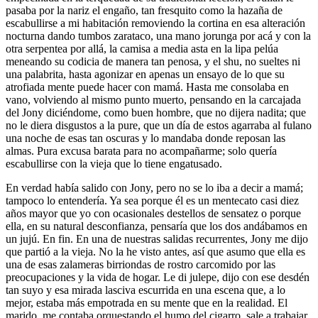
pasaba por la nariz el engaño, tan fresquito como la hazaña de
escabullirse a mi habitación removiendo la cortina en esa alteración
nocturna dando tumbos zarataco, una mano jorunga por acá y con la
otra serpentea por allá, la camisa a media asta en la lipa pelúa
meneando su codicia de manera tan penosa, y el shu, no sueltes ni
una palabrita, hasta agonizar en apenas un ensayo de lo que su
atrofiada mente puede hacer con mamá. Hasta me consolaba en
vano, volviendo al mismo punto muerto, pensando en la carcajada
del Jony diciéndome, como buen hombre, que no dijera nadita; que
no le diera disgustos a la pure, que un día de estos agarraba al fulano
una noche de esas tan oscuras y lo mandaba donde reposan las
almas. Pura excusa barata para no acompañarme; solo quería
escabullirse con la vieja que lo tiene engatusado.
En verdad había salido con Jony, pero no se lo iba a decir a mamá;
tampoco lo entendería. Ya sea porque él es un mentecato casi diez
años mayor que yo con ocasionales destellos de sensatez o porque
ella, en su natural desconfianza, pensaría que los dos andábamos en
un jujú. En fin. En una de nuestras salidas recurrentes, Jony me dijo
que partió a la vieja. No la he visto antes, así que asumo que ella es
una de esas zalameras birriondas de rostro carcomido por las
preocupaciones y la vida de hogar. Le di julepe, dijo con ese desdén
tan suyo y esa mirada lasciva escurrida en una escena que, a lo
mejor, estaba más empotrada en su mente que en la realidad. El
marido, me contaba orquestando el humo del cigarro, sale a trabajar