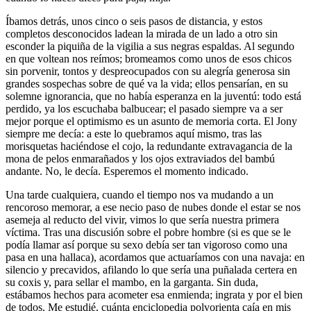
Íbamos detrás, unos cinco o seis pasos de distancia, y estos
completos desconocidos ladean la mirada de un lado a otro sin
esconder la piquiña de la vigilia a sus negras espaldas. Al segundo
en que voltean nos reímos; bromeamos como unos de esos chicos
sin porvenir, tontos y despreocupados con su alegría generosa sin
grandes sospechas sobre de qué va la vida; ellos pensarían, en su
solemne ignorancia, que no había esperanza en la juventú: todo está
perdido, ya los escuchaba balbucear; el pasado siempre va a ser
mejor porque el optimismo es un asunto de memoria corta. El Jony
siempre me decía: a este lo quebramos aquí mismo, tras las
morisquetas haciéndose el cojo, la redundante extravagancia de la
mona de pelos enmarañados y los ojos extraviados del bambú
andante. No, le decía. Esperemos el momento indicado.
Una tarde cualquiera, cuando el tiempo nos va mudando a un
rencoroso memorar, a ese necio paso de nubes donde el estar se nos
asemeja al reducto del vivir, vimos lo que sería nuestra primera
víctima. Tras una discusión sobre el pobre hombre (si es que se le
podía llamar así porque su sexo debía ser tan vigoroso como una
pasa en una hallaca), acordamos que actuaríamos con una navaja: en
silencio y precavidos, afilando lo que sería una puñalada certera en
su coxis y, para sellar el mambo, en la garganta. Sin duda,
estábamos hechos para acometer esa enmienda; ingrata y por el bien
de todos. Me estudié, cuánta enciclopedia polvorienta caía en mis