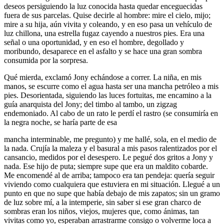
deseos persiguiendo la luz conocida hasta quedar enceguecidas
fuera de sus parcelas. Quise decirle al hombre: mire el cielo, mijo;
mire a su hija, aún vivita y coleando, y en eso pasa un vehículo de
luz chillona, una estrella fugaz cayendo a nuestros pies. Era una
señal o una oportunidad, y en eso el hombre, degollado y
moribundo, desaparece en el asfalto y se hace una gran sombra
consumida por la sorpresa.
Qué mierda, exclamó Jony echándose a correr. La niña, en mis
manos, se escurre como el agua hasta ser una mancha petróleo a mis
pies. Desorientada, siguiendo las luces fortuitas, me encamino a la
guía anarquista del Jony; del timbo al tambo, un zigzag
endemoniado. Al cabo de un rato le perdí el rastro (se consumiría en
la negra noche, se haría parte de esa
mancha interminable, me pregunto) y me hallé, sola, en el medio de
la nada. Crujía la maleza y el basural a mis pasos ralentizados por el
cansancio, medidos por el desespero. Le pegué dos gritos a Jony y
nada. Ese hijo de puta; siempre supe que era un maldito cobarde.
Me encomendé al de arriba; tampoco era tan pendeja: quería seguir
viviendo como cualquiera que estuviera en mi situación. Llegué a un
punto en que no supe que había debajo de mis zapatos; sin un gramo
de luz sobre mí, a la intemperie, sin saber si ese gran charco de
sombras eran los niños, viejos, mujeres que, como ánimas, tan
vivitas como yo, esperaban arrastrarme consigo o volverme loca a