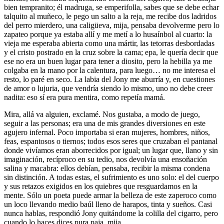
bien tempranito; él madruga, se emperifolla, sabes que se debe echar
talquito al muñeco, le pego un salto a la reja, me recibe dos ladridos
del perro mierdero, una caligüeva, mija, pensaba devolverme pero lo
zapateo porque ya estaba allí y me metí a lo husaínbol al cuarto: la
vieja me esperaba abierta como una mártir, las tetorras desbordadas
y el cristo postrado en la cruz sobre la cama; epa, le quería decir que
ese no era un buen lugar para tener a diosito, pero la hebilla ya me
colgaba en la mano por la calentura, para luego… no me interesa el
resto, lo paré en seco. La labia del Jony me aburría y, en cuestiones
de amor o lujuria, que vendría siendo lo mismo, uno no debe creer
nadita: eso sí era pura mentira, como repetía mamá.
Mira, allá va alguien, exclamé. Nos gustaba, a modo de juego,
seguir a las personas; era una de mis grandes diversiones en este
agujero infernal. Poco importaba si eran mujeres, hombres, niños,
feas, espantosos o tiernos; todos esos seres que cruzaban el pantanal
donde vivíamos eran aborrecidos por igual; un lugar que, llano y sin
imaginación, recíproco en su tedio, nos devolvía una ensoñación
salina y macabra: ellos debían, pensaba, recibir la misma condena
sin distinción. A todas estas, el sufrimiento es uno solo: el del cuerpo
y sus retazos exigidos en los quiebres que resguardamos en la
mente. Sólo un poeta puede armar la belleza de este zaperoco como
un loco llevando medio baúl lleno de harapos, tinta y sueños. Casi
nunca hablas, respondió Jony quitándome la colilla del cigarro, pero
cuando lo haces dices pura paja, mija.