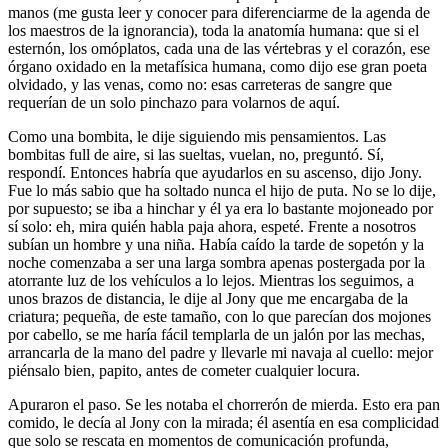
manos (me gusta leer y conocer para diferenciarme de la agenda de
los maestros de la ignorancia), toda la anatomía humana: que si el
esternón, los omóplatos, cada una de las vértebras y el corazón, ese
órgano oxidado en la metafísica humana, como dijo ese gran poeta
olvidado, y las venas, como no: esas carreteras de sangre que
requerían de un solo pinchazo para volarnos de aquí.
Como una bombita, le dije siguiendo mis pensamientos. Las
bombitas full de aire, si las sueltas, vuelan, no, preguntó. Sí,
respondí. Entonces habría que ayudarlos en su ascenso, dijo Jony.
Fue lo más sabio que ha soltado nunca el hijo de puta. No se lo dije,
por supuesto; se iba a hinchar y él ya era lo bastante mojoneado por
sí solo: eh, mira quién habla paja ahora, espeté. Frente a nosotros
subían un hombre y una niña. Había caído la tarde de sopetón y la
noche comenzaba a ser una larga sombra apenas postergada por la
atorrante luz de los vehículos a lo lejos. Mientras los seguimos, a
unos brazos de distancia, le dije al Jony que me encargaba de la
criatura; pequeña, de este tamaño, con lo que parecían dos mojones
por cabello, se me haría fácil templarla de un jalón por las mechas,
arrancarla de la mano del padre y llevarle mi navaja al cuello: mejor
piénsalo bien, papito, antes de cometer cualquier locura.
Apuraron el paso. Se les notaba el chorrerón de mierda. Esto era pan
comido, le decía al Jony con la mirada; él asentía en esa complicidad
que solo se rescata en momentos de comunicación profunda,