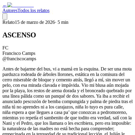
←
Autores
Todos los relatos
Relato
15 de marzo de 2026
·
5 min
ASCENSO
FC
Francisco Camps
@franciscocamps
Antes de bajarme del bus, vi a mamá en la esquina. De ser una mota
parduzca rodeada de árboles llorones, estática en la comisura del
cerro miserable de bloque y cemento atrás, llegó a mí, sin mover un
pelo, con esa mirada clavada e impávida. Vio mi blusa aún mojada
por la playa, los restos de arena dorada y el bronceado quebrado por
una línea pálida como un panqué de dos sabores. Ya iba a recibir el
anunciado pescozón de bemba compungida y palma de piedra tras el
niña tú no aprendes ni a los carajazos, niña lo tuyo es pura calle,
niña espera a que llegues a casa pa’ que conozcas a pedromoreno,
mientras yo repetía el sambenito de que todito era verdad, salí con la
Nani y el Pedro, que los llamara o les escribiera, pero era imposible:
la naturaleza de las madres no está hecha para comprender;
empecinada en la terquedad de su tradicional lección, el Julián le