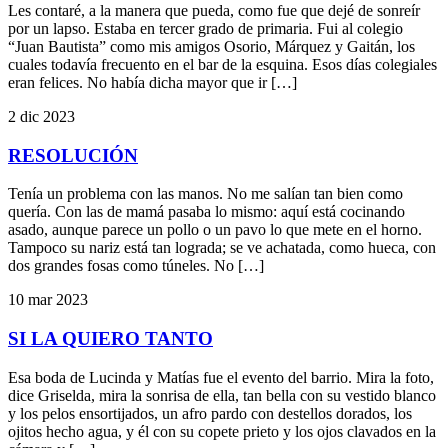
Les contaré, a la manera que pueda, como fue que dejé de sonreír
por un lapso. Estaba en tercer grado de primaria. Fui al colegio
“Juan Bautista” como mis amigos Osorio, Márquez y Gaitán, los
cuales todavía frecuento en el bar de la esquina. Esos días colegiales
eran felices. No había dicha mayor que ir […]
2 dic 2023
RESOLUCIÓN
Tenía un problema con las manos. No me salían tan bien como
quería. Con las de mamá pasaba lo mismo: aquí está cocinando
asado, aunque parece un pollo o un pavo lo que mete en el horno.
Tampoco su nariz está tan lograda; se ve achatada, como hueca, con
dos grandes fosas como túneles. No […]
10 mar 2023
SI LA QUIERO TANTO
Esa boda de Lucinda y Matías fue el evento del barrio. Mira la foto,
dice Griselda, mira la sonrisa de ella, tan bella con su vestido blanco
y los pelos ensortijados, un afro pardo con destellos dorados, los
ojitos hecho agua, y él con su copete prieto y los ojos clavados en la